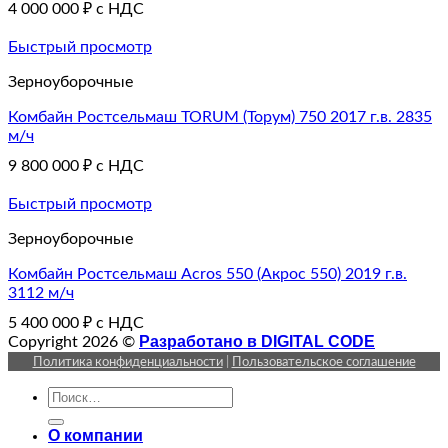
4 000 000
₽
с НДС
Быстрый просмотр
Зерноуборочные
Комбайн Ростсельмаш TORUM (Торум) 750 2017 г.в. 2835
м/ч
9 800 000
₽
с НДС
Быстрый просмотр
Зерноуборочные
Комбайн Ростсельмаш Acros 550 (Акрос 550) 2019 г.в.
3112 м/ч
5 400 000
₽
с НДС
Разработано в DIGITAL CODE
Copyright 2026 ©
Политика конфиденциальности
|
Пользовательское соглашение
Искать:
О компании