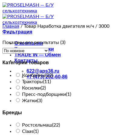
Skip
to
content
Главная
/
Товар Наработка двигателя м/ч
/
3000
Фильтрация
Сортировка:
Показаны все результаты (3)
О компании
самые
Каталог техники
недавние
TRADE IN — Обмен
Контакты
Категории товаров
622@aps36.ru
Комбайны
(22)
+7 (473) 202-60-86
Тракторы
(11)
Косилки
(2)
Пресс-подборщики
(1)
Жатки
(3)
Бренды
Ростсельмаш
(22)
Claas
(1)