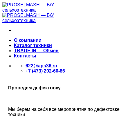
Skip
to
content
О компании
Каталог техники
TRADE IN — Обмен
Контакты
622@aps36.ru
+7 (473) 202-60-86
Проведем дефектовку
Мы берем на себя все мероприятия по дефектовке
техники