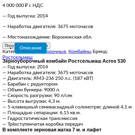
4 000 000
₽
с НДС
— Год выпуска: 2014
— Наработка двигателя: 3675 моточасов
— Местонахождение: Воронежская обл.
Получить предложение
Описание
Категории:
Зерноуборочные
,
Комбайны
Бренд:
Ростсельмаш
Зерноуборочный комбайн Poстсeльмaш Асrоs 530
— Год выпуска: 2014
— Наработка двигателя: 3675 моточасов
— Двигатель: ЯМЗ-236 250 л.с. (187 кВТ)
— Барабан с редуктором
— Объем бункера: 9000 л.
— Скорость разгрузки: 90 л/сек
— Высота выгрузки: 4,3 м.
— 5-клавишный семикаскадный соломотряс длиной 4,1 м
— Площадью сепарации: 6,15 кв.м.
— Гидростатическая трансмиссия
— Трёхступенчатая коробка передач
В комплекте зерновая жатка 7 м. и лафет